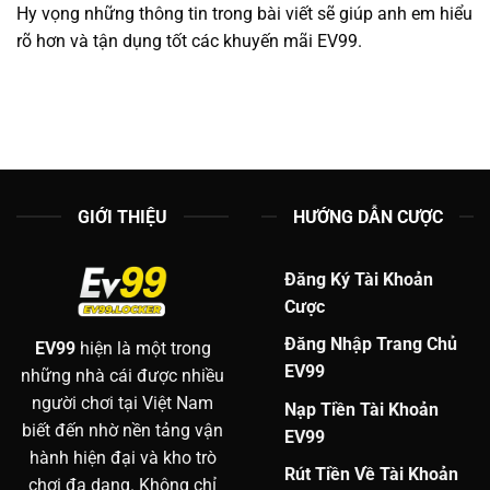
Hy vọng những thông tin trong bài viết sẽ giúp anh em hiểu
rõ hơn và tận dụng tốt các khuyến mãi EV99.
GIỚI THIỆU
HƯỚNG DẪN CƯỢC
Đăng Ký Tài Khoản
Cược
Đăng Nhập Trang Chủ
EV99
hiện là một trong
EV99
những nhà cái được nhiều
người chơi tại Việt Nam
Nạp Tiền Tài Khoản
biết đến nhờ nền tảng vận
EV99
hành hiện đại và kho trò
Rút Tiền Về Tài Khoản
chơi đa dạng. Không chỉ