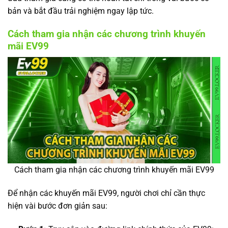
bản và bắt đầu trải nghiệm ngay lập tức.
Cách tham gia nhận các chương trình khuyến
mãi EV99
Cách tham gia nhận các chương trình khuyến mãi EV99
Để nhận các khuyến mãi EV99, người chơi chỉ cần thực
hiện vài bước đơn giản sau: