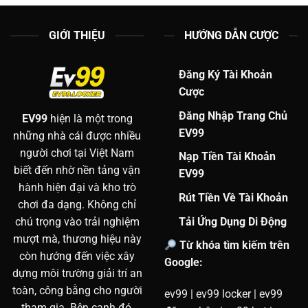
GIỚI THIỆU
HƯỚNG DẪN CƯỢC
Đăng Ký Tài Khoản
Cược
Đăng Nhập Trang Chủ
EV99
hiện là một trong
EV99
những nhà cái được nhiều
người chơi tại Việt Nam
Nạp Tiền Tài Khoản
biết đến nhờ nền tảng vận
EV99
hành hiện đại và kho trò
Rút Tiền Về Tài Khoản
chơi đa dạng. Không chỉ
Tải Ứng Dụng Di Động
chú trọng vào trải nghiệm
mượt mà, thương hiệu này
Từ khóa tìm kiếm trên
còn hướng đến việc xây
Google:
dựng môi trường giải trí an
toàn, công bằng cho người
ev99 | ev99 locker | ev99
tham gia. Bên cạnh đó,