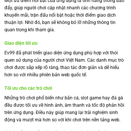
Một ưu điểm nổi bật của ứng dụng là tính năng thông báo
đẩy, giúp người chơi cập nhật nhanh các chương trình
khuyến mãi, trận đấu nổi bật hoặc thời điểm giao dịch
thuận lợi. Nhờ đó, bạn sẽ không bỏ lỡ những thông tin
quan trọng khi tham gia.
Giao diện tối ưu
Ev99 đã phát triển giao diện ứng dụng phù hợp với thói
quen sử dụng của người chơi Việt Nam. Các danh mục trò
chơi được sắp xếp rõ ràng, thao tác đơn giản và dễ hiểu
hơn so với nhiều phiên bản web quốc tế.
Tối ưu cho các trò chơi
Những trò chơi phổ biến như bắn cá, slot game hay đá gà
đều được tối ưu về hình ảnh, âm thanh và tốc độ phản hồi
trên ứng dụng. Điều này giúp mang lại trải nghiệm sinh
động và mượt mà hơn so với khi chơi trên nền tảng web.