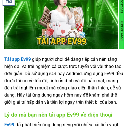
Th3
Tải app Ev99
giúp người chơi dễ dàng tiếp cận nền tảng
hiện đại và trải nghiệm cá cược trực tuyến với vài thao tác
đơn giản. Dù sử dụng iOS hay Android, ứng dụng Ev99 đều
được tối ưu về tốc độ, tính ổn định và độ bảo mật, mang
đến trải nghiệm mượt mà cùng giao diện thân thiện, dễ sử
dụng. Hãy tải ứng dụng ngay hôm nay để khám phá thế
giới giải trí hấp dẫn và tiện lợi ngay trên thiết bị của bạn.
Lý do mà bạn nên tải app Ev99 về điện thoại
Ev99
đã phát triển ứng dụng riêng với nhiều cải tiến vượt