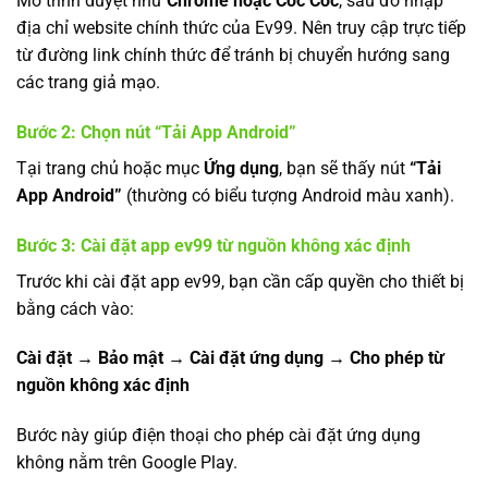
Mở trình duyệt như
Chrome hoặc Cốc Cốc
, sau đó nhập
địa chỉ website chính thức của Ev99. Nên truy cập trực tiếp
từ đường link chính thức để tránh bị chuyển hướng sang
các trang giả mạo.
Bước 2: Chọn nút “Tải App Android”
Tại trang chủ hoặc mục
Ứng dụng
, bạn sẽ thấy nút
“Tải
App Android”
(thường có biểu tượng Android màu xanh).
Bước 3: Cài đặt app ev99 từ nguồn không xác định
Trước khi cài đặt app ev99, bạn cần cấp quyền cho thiết bị
bằng cách vào:
Cài đặt → Bảo mật → Cài đặt ứng dụng → Cho phép từ
nguồn không xác định
Bước này giúp điện thoại cho phép cài đặt ứng dụng
không nằm trên Google Play.