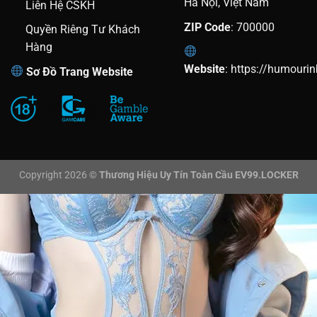
Hà Nội, Việt Nam
Liên Hệ CSKH
ZIP Code
: 700000
Quyền Riêng Tư Khách
Hàng
Website
:
https://humourin
Sơ Đồ Trang Website
Copyright 2026 ©
Thương Hiệu Uy Tín Toàn Cầu EV99.LOCKER