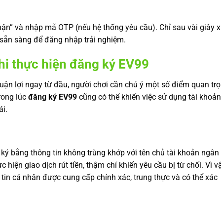
nhận” và nhập mã OTP (nếu hệ thống yêu cầu). Chỉ sau vài giây 
à sẵn sàng để đăng nhập trải nghiệm.
hi thực hiện đăng ký EV99
huận lợi ngay từ đầu, người chơi cần chú ý một số điểm quan tr
trong lúc
đăng ký EV99
cũng có thể khiến việc sử dụng tài khoản
ái.
 ký bằng thông tin không trùng khớp với tên chủ tài khoản ngân
 hiện giao dịch rút tiền, thậm chí khiến yêu cầu bị từ chối. Vì vậ
tin cá nhân được cung cấp chính xác, trung thực và có thể xác