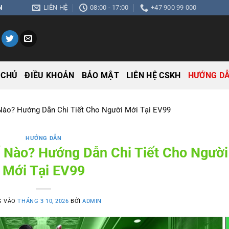
LIÊN HỆ
08:00 - 17:00
+47 900 99 000
N
 CHỦ
ĐIỀU KHOẢN
BẢO MẬT
LIÊN HỆ CSKH
HƯỚNG D
Nào? Hướng Dẫn Chi Tiết Cho Người Mới Tại EV99
HƯỚNG DẪN
 Nào? Hướng Dẫn Chi Tiết Cho Người
Mới Tại EV99
G VÀO
THÁNG 3 10, 2026
BỞI
ADMIN