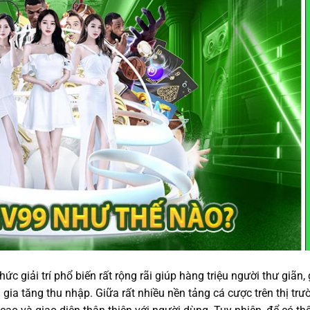
c giải trí phổ biến rất rộng rãi giúp hàng triệu người thư giãn, 
gia tăng thu nhập. Giữa rất nhiều nền tảng cá cược trên thị trư