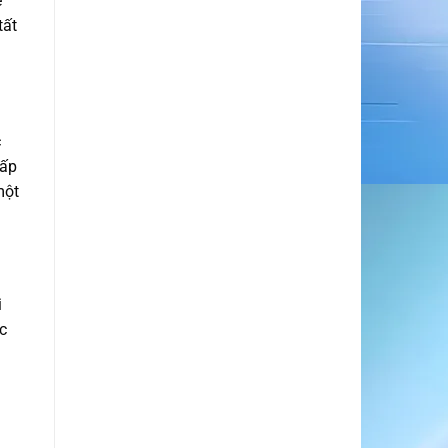
ể
tất
c
hấp
một
i
c
à