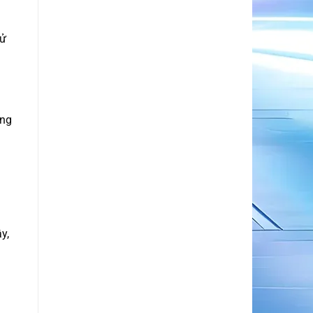
xử
ọng
y,