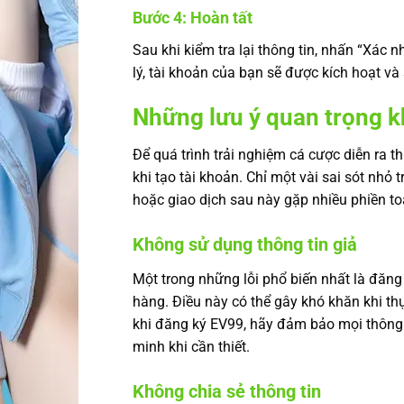
Bước 4: Hoàn tất
Sau khi kiểm tra lại thông tin, nhấn “Xác 
lý, tài khoản của bạn sẽ được kích hoạt v
Những lưu ý quan trọng k
Để quá trình trải nghiệm cá cược diễn ra t
khi tạo tài khoản. Chỉ một vài sai sót nhỏ 
hoặc giao dịch sau này gặp nhiều phiền to
Không sử dụng thông tin giả
Một trong những lỗi phổ biến nhất là đăng
hàng. Điều này có thể gây khó khăn khi thực
khi đăng ký EV99, hãy đảm bảo mọi thông 
minh khi cần thiết.
Không chia sẻ thông tin