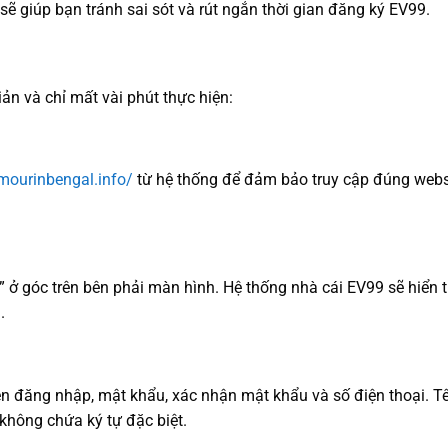
sẽ giúp bạn tránh sai sót và rút ngắn thời gian đăng ký EV99.
iản và chỉ mất vài phút thực hiện:
mourinbengal.info/
từ hệ thống để đảm bảo truy cập đúng webs
” ở góc trên bên phải màn hình. Hệ thống nhà cái EV99 sẽ hiển t
.
ên đăng nhập, mật khẩu, xác nhận mật khẩu và số điện thoại. T
không chứa ký tự đặc biệt.