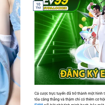
10
Th3
Cá cược trực tuyến đã trở thành một hình thứ
tỏa căng thẳng và thậm chí có thêm cơ hội 