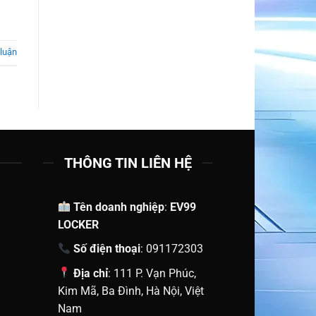
 luận
THÔNG TIN LIÊN HỆ
Tên doanh nghiệp
:
EV99
LOCKER
Số điện thoại
:
091172303
Địa chỉ
:
111 P. Vạn Phúc,
Kim Mã, Ba Đình, Hà Nội, Việt
Nam