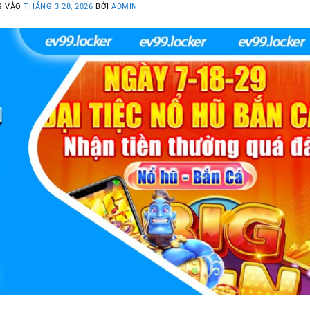
G VÀO
THÁNG 3 28, 2026
BỞI
ADMIN