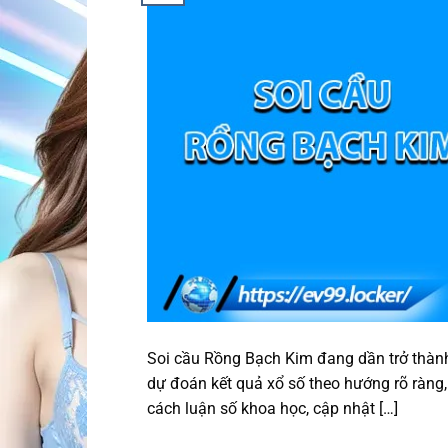
Soi cầu Rồng Bạch Kim đang dần trở thành
dự đoán kết quả xổ số theo hướng rõ ràng,
cách luận số khoa học, cập nhật […]