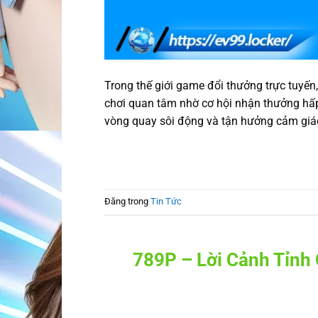
Trong thế giới game đổi thưởng trực tuyến
chơi quan tâm nhờ cơ hội nhận thưởng hấ
vòng quay sôi động và tận hưởng cảm giác
Đăng trong
Tin Tức
789P – Lời Cảnh Tỉnh