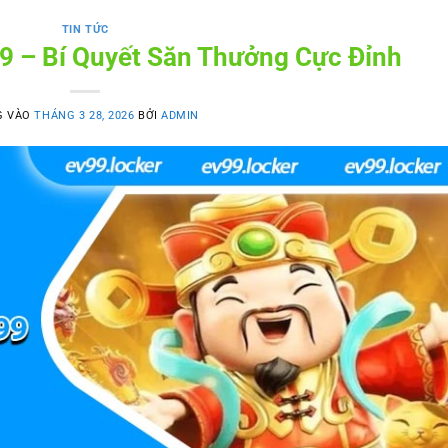
TIN TỨC
9 – Bí Quyết Săn Thưởng Cực Đỉnh
G VÀO
THÁNG 3 28, 2026
BỞI
ADMIN